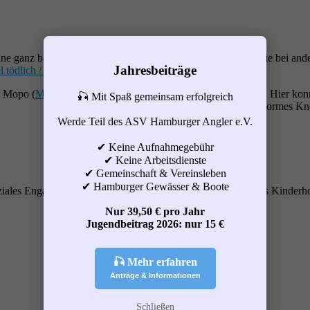
e ganz besondere Verantwortung. Hinter uns wird nicht - wie bei ander
Jahresbeiträge
l tödlich / Hamburger Abendblatt)
- umweltschonend.
r Mopo (
Monster-Karpfen schockt Spaziergänger
) angerufen. Hier kon
🎣 Mit Spaß gemeinsam erfolgreich
enormes Kn
Werde Teil des ASV Hamburger Angler e.V.
✔ Keine Aufnahmegebühr
✔ Keine Arbeitsdienste
✔ Gemeinschaft & Vereinsleben
✔ Hamburger Gewässer & Boote
ziales Engagement zeichnen uns aus. Bisherige Spende an das Kinderh
Nur 39,50 € pro Jahr
Jugendbeitrag 2026: nur 15 €
🎣 Mehr erfahren
Anträge & Informationen
Schließen