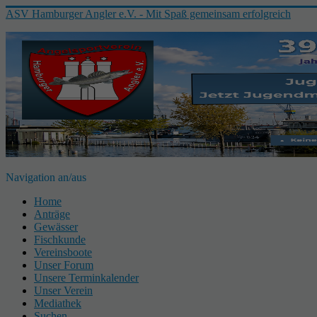
ASV Hamburger Angler e.V. - Mit Spaß gemeinsam erfolgreich
Navigation an/aus
Home
Anträge
Gewässer
Fischkunde
Vereinsboote
Unser Forum
Unsere Terminkalender
Unser Verein
Mediathek
Suchen