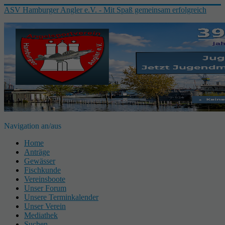
ASV Hamburger Angler e.V. - Mit Spaß gemeinsam erfolgreich
Navigation an/aus
Home
Anträge
Gewässer
Fischkunde
Vereinsboote
Unser Forum
Unsere Terminkalender
Unser Verein
Mediathek
Suchen