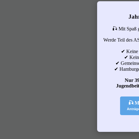
Jah
🎣 Mit Spaß 
Werde Teil des A
✔ Keine
✔ Keine
✔ Gemeinsc
✔ Hamburge
Nur 39
Jugendbeit
🎣 M
Anträg