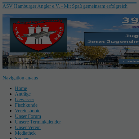
ASV Hamburger Angler e.V. - Mit Spaß gemeinsam erfolgreich
Navigation an/aus
Home
Anträge
Gewässer
Fischkunde
Vereinsboote
Unser Forum
Unsere Terminkalender
Unser Verein
Mediathek
Suchen