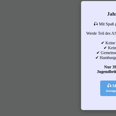
Jah
🎣 Mit Spaß 
Werde Teil des A
✔ Keine
✔ Keine
✔ Gemeinsc
✔ Hamburge
Nur 39
Jugendbeit
🎣 M
Anträg