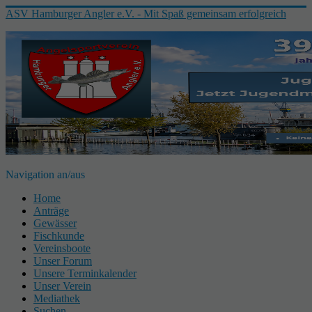
ASV Hamburger Angler e.V. - Mit Spaß gemeinsam erfolgreich
Navigation an/aus
Home
Anträge
Gewässer
Fischkunde
Vereinsboote
Unser Forum
Unsere Terminkalender
Unser Verein
Mediathek
Suchen