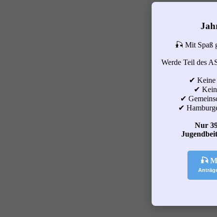
Jah
🎣 Mit Spaß 
Werde Teil des A
✔ Keine
✔ Keine
✔ Gemeinsc
✔ Hamburge
Nur 39
Jugendbeit
🎣 M
Anträg