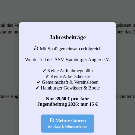
nk das Vereinsboot Zander II auf der Dove-Elbe
zur Wasser gelassen 
ogramm und 10 Bootseinweisungen (
Anmeldungen
) . Oha ... aber, das 
Jahresbeiträge
🎣 Mit Spaß gemeinsam erfolgreich
Werde Teil des ASV Hamburger Angler e.V.
✔ Keine Aufnahmegebühr
✔ Keine Arbeitsdienste
✔ Gemeinschaft & Vereinsleben
✔ Hamburger Gewässer & Boote
ziales Engagement zeichnen uns aus. Bisherige Spende an das Kinderh
Nur 39,50 € pro Jahr
Jugendbeitrag 2026: nur 15 €
🎣 Mehr erfahren
Anträge & Informationen