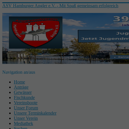
ASV Hamburger Angler e.V. - Mit Spaß gemeinsam erfolgreich
Navigation an/aus
Home
Anträge
Gewässer
Fischkunde
Vereinsboote
Unser Forum
Unsere Terminkalender
Unser Verein
Mediathek
Suchen