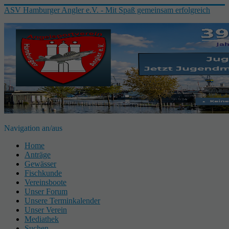
ASV Hamburger Angler e.V. - Mit Spaß gemeinsam erfolgreich
Navigation an/aus
Home
Anträge
Gewässer
Fischkunde
Vereinsboote
Unser Forum
Unsere Terminkalender
Unser Verein
Mediathek
Suchen