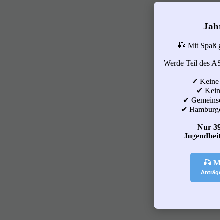
Jah
🎣 Mit Spaß 
Werde Teil des A
✔ Keine
✔ Keine
✔ Gemeinsc
✔ Hamburge
Nur 39
Jugendbeit
🎣 M
Anträg