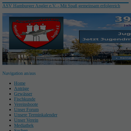
ASV Hamburger Angler e.V. - Mit Spaß gemeinsam erfolgreich
Navigation an/aus
Home
Anträge
Gewässer
Fischkunde
Vereinsboote
Unser Forum
Unsere Terminkalender
Unser Verein
Mediathek
Suchen