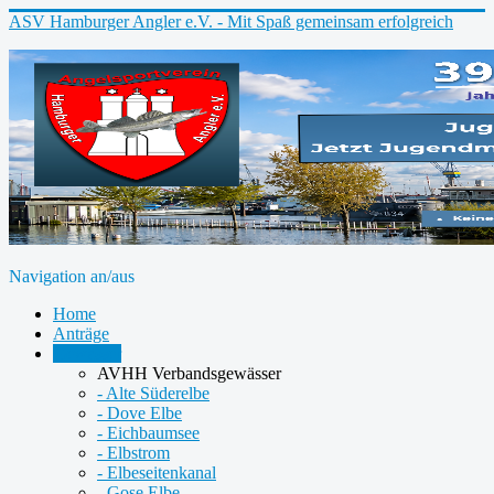
ASV Hamburger Angler e.V. - Mit Spaß gemeinsam erfolgreich
Navigation an/aus
Home
Anträge
Gewässer
AVHH Verbandsgewässer
- Alte Süderelbe
- Dove Elbe
- Eichbaumsee
- Elbstrom
- Elbeseitenkanal
- Gose Elbe