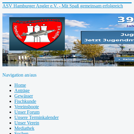
ASV Hamburger Angler e.V. - Mit Spaß gemeinsam erfolgreich
Navigation an/aus
Home
Anträge
Gewässer
Fischkunde
Vereinsboote
Unser Forum
Unsere Terminkalender
Unser Verein
Mediathek
Suchen