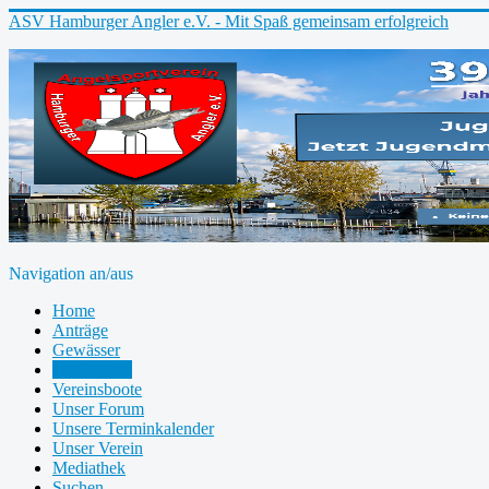
ASV Hamburger Angler e.V. - Mit Spaß gemeinsam erfolgreich
Navigation an/aus
Home
Anträge
Gewässer
Fischkunde
Vereinsboote
Unser Forum
Unsere Terminkalender
Unser Verein
Mediathek
Suchen