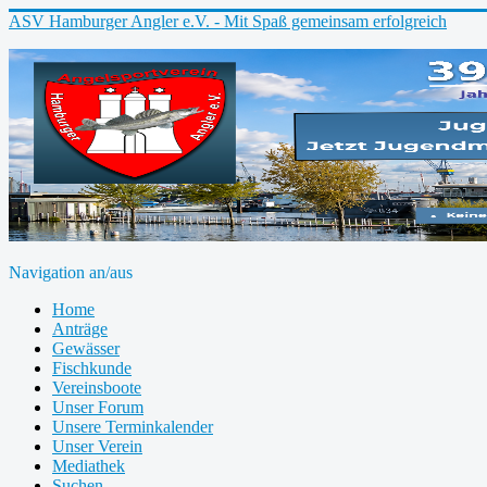
ASV Hamburger Angler e.V. - Mit Spaß gemeinsam erfolgreich
Navigation an/aus
Home
Anträge
Gewässer
Fischkunde
Vereinsboote
Unser Forum
Unsere Terminkalender
Unser Verein
Mediathek
Suchen