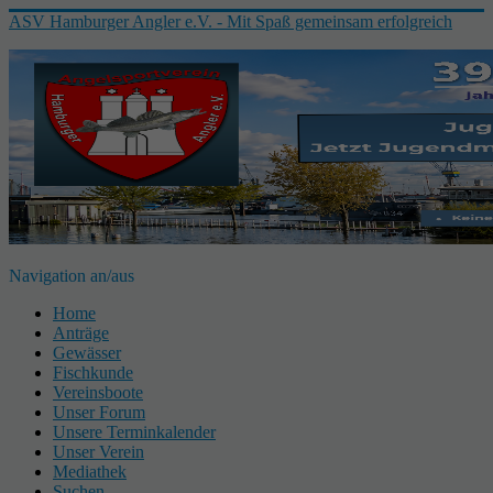
ASV Hamburger Angler e.V. - Mit Spaß gemeinsam erfolgreich
Navigation an/aus
Home
Anträge
Gewässer
Fischkunde
Vereinsboote
Unser Forum
Unsere Terminkalender
Unser Verein
Mediathek
Suchen