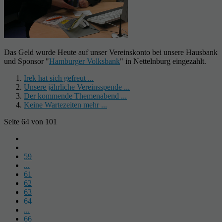
Das Geld wurde Heute auf unser Vereinskonto bei unsere Hausbank
und Sponsor "
Hamburger Volksbank
" in Nettelnburg eingezahlt.
Irek hat sich gefreut ...
Unsere jährliche Vereinsspende ...
Der kommende Themenabend ...
Keine Wartezeiten mehr ...
Seite 64 von 101
59
...
61
62
63
64
...
66