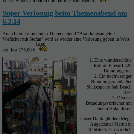
Wasserwildes aufklären und dafür sensibilisieren.
Super Verlosung beim Themenabend am
6.3.14
Auch beim kommenden Themenabend "Brandungsangeln /
Vorfächer mit Stefan" wird es wieder eine Verlosung geben in Wert
von fast 175,00 €.
1. Eine wunderschöne
Iridium Firesurf 420
Brandungsrute
2. Ein hochwertiger
Brandungsrutenhalter
Shakespeare Salt Beach
Rest
3. Diverse
Brandungsvorfächer mit
einem Hakenlöser.
Unser Dank gilt dem Mega
Angelcenter Martin in
Rahlstedt. Ein wirklich