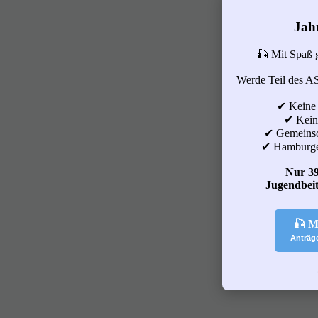
Jah
🎣 Mit Spaß 
Werde Teil des A
✔ Keine
✔ Keine
✔ Gemeinsc
✔ Hamburge
Nur 39
Jugendbeit
🎣 M
Anträg