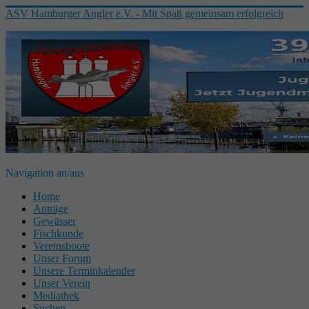
ASV Hamburger Angler e.V. - Mit Spaß gemeinsam erfolgreich
Navigation an/aus
Home
Anträge
Gewässer
Fischkunde
Vereinsboote
Unser Forum
Unsere Terminkalender
Unser Verein
Mediathek
Suchen