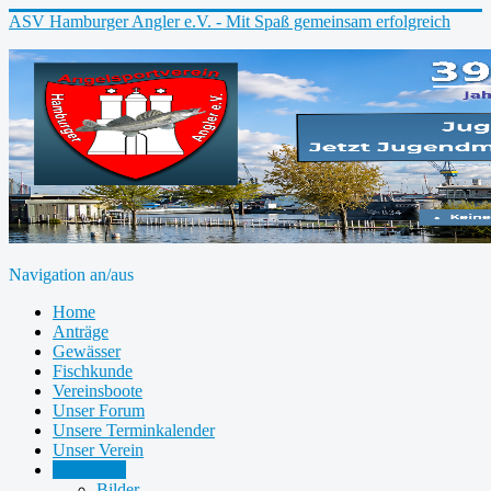
ASV Hamburger Angler e.V. - Mit Spaß gemeinsam erfolgreich
Navigation an/aus
Home
Anträge
Gewässer
Fischkunde
Vereinsboote
Unser Forum
Unsere Terminkalender
Unser Verein
Mediathek
Bilder