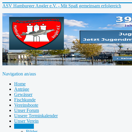
ASV Hamburger Angler e.V. - Mit Spaß gemeinsam erfolgreich
Navigation an/aus
Home
Anträge
Gewässer
Fischkunde
Vereinsboote
Unser Forum
Unsere Terminkalender
Unser Verein
Mediathek
Bilder